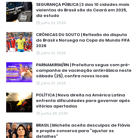
SEGURANÇA PÚBLICA | 3 das 10 cidades mais
violentas do Brasil são do Ceará em 2025,
diz estudo
julho 23, 2026
CRÔNICAS DU SOUTO | Reflexão da disputa
do Brasil x Noruega na Copa do Mundo FIFA
2026
julho 23, 2026
PARNAMIRIM/RN | Prefeitura segue com pré-
campanha de vacinação antirrábica neste
sábado (25), confira novos locais
julho 23, 2026
POLÍTICA | Nova direita na América Latina
enfrenta dificuldades para governar após
vitórias apertadas
junho 29, 2026
BRASIL | Michelle aceita desculpas de Flávio
e propõe conversa para “ajustar os
detalhes”