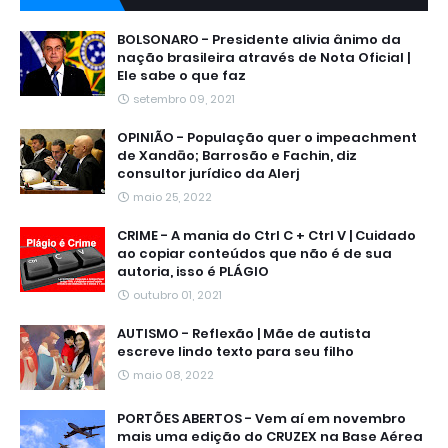
BOLSONARO - Presidente alivia ânimo da
nação brasileira através de Nota Oficial |
Ele sabe o que faz
setembro 09, 2021
OPINIÃO - População quer o impeachment
de Xandāo; Barrosão e Fachin, diz
consultor jurídico da Alerj
maio 25, 2022
CRIME - A mania do Ctrl C + Ctrl V | Cuidado
ao copiar conteúdos que não é de sua
autoria, isso é PLÁGIO
outubro 01, 2021
AUTISMO - Reflexão | Mãe de autista
escreve lindo texto para seu filho
maio 08, 2022
PORTÕES ABERTOS - Vem aí em novembro
mais uma edição do CRUZEX na Base Aérea