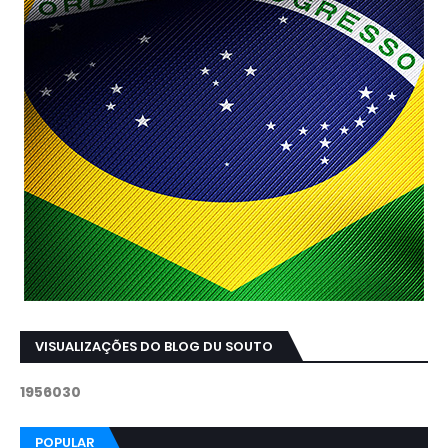
VISUALIZAÇÕES DO BLOG DU SOUTO
1
9
5
6
0
3
0
POPULAR