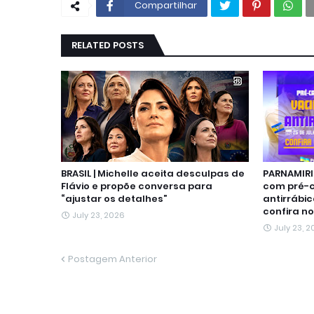
Compartilhar
RELATED POSTS
BRASIL | Michelle aceita desculpas de
PARNAMIRI
Flávio e propõe conversa para
com pré-
“ajustar os detalhes”
antirrábic
confira no
July 23, 2026
July 23, 
Postagem Anterior