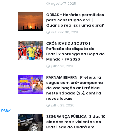
agosto 17, 2025
OBRAS - Horários permitidos
para construção civil |
Quando realizar uma obra?
outubro 30, 2021
CRÔNICAS DU SOUTO |
Reflexão da disputa do
Brasil x Noruega na Copa do
Mundo FIFA 2026
julho 23, 2026
PARNAMIRIM/RN | Prefeitura
segue com pré-campanha
de vacinação antirrábica
neste sábado (25), confira
novos locais
julho 23, 2026
PMM
SEGURANÇA PÚBLICA | 3 das 10
cidades mais violentas do
Brasil são do Ceará em