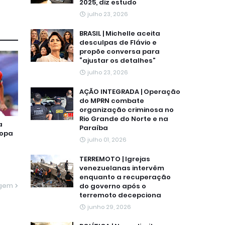
2025, diz estudo
julho 23, 2026
BRASIL | Michelle aceita
desculpas de Flávio e
propõe conversa para
“ajustar os detalhes”
julho 23, 2026
AÇÃO INTEGRADA | Operação
do MPRN combate
organização criminosa no
Rio Grande do Norte e na
a
Paraíba
Copa
julho 01, 2026
TERREMOTO | Igrejas
venezuelanas intervêm
enquanto a recuperação
agem
do governo após o
terremoto decepciona
junho 29, 2026