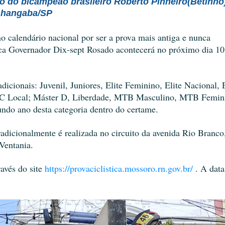
ão do bicampeão brasileiro Roberto Pinheiro(Betinho
nhangaba/SP
 calendário nacional por ser a prova mais antiga e nunca
tica Governador Dix-sept Rosado acontecerá no próximo dia 10
icionais: Juvenil, Juniores, Elite Feminino, Elite Nacional, E
e C Local; Máster D, Liberdade, MTB Masculino, MTB Femin
ndo ano desta categoria dentro do certame.
adicionalmente é realizada no circuito da avenida Rio Branco
Ventania.
ravés do site
https://provaciclistica.mossoro.rn.gov.br/
. A data