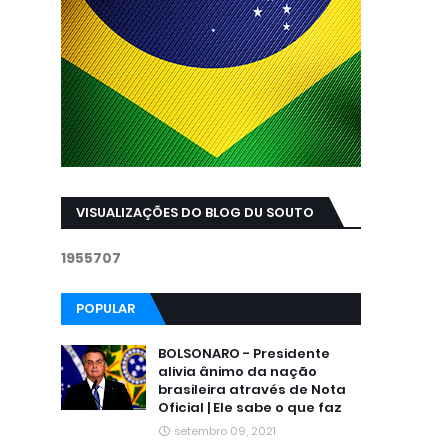
VISUALIZAÇÕES DO BLOG DU SOUTO
1
9
5
5
7
0
7
POPULAR
BOLSONARO - Presidente
alivia ânimo da nação
brasileira através de Nota
Oficial | Ele sabe o que faz
setembro 09, 2021