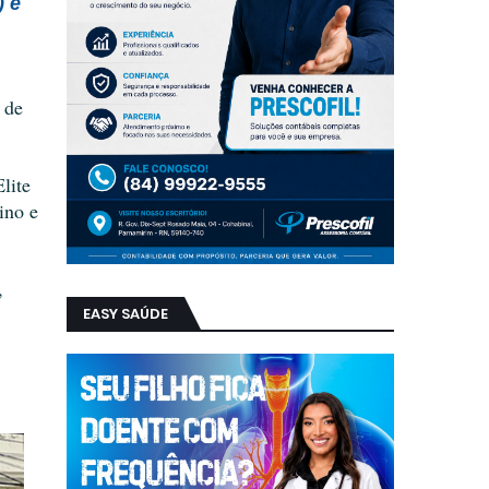
) e
 de
lite
ino e
,
EASY SAÚDE