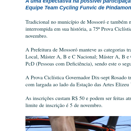
A uma expectativa na possível participaç
Equipe Team Cycling Funvic de Pindamo
Tradicional no município de Mossoró e também no
interrompida em sua história, a 75ª Prova Ciclís
novembro.
A Prefeitura de Mossoró manteve as categorias trad
Local, Máster A, B e C Nacional; Máster A, B 
PcD (Pessoas com Deficiência), sendo este o segu
A Prova Ciclística Governador Dix-sept Rosado tr
com largada ao lado da Estação das Artes Elizeu 
As inscrições custam R$ 50 e podem ser feitas at
limite de inscrição é 5 de novembro.