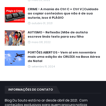
CRIME - A mania do Ctrl C + Ctrl V | Cuidado
ao copiar conteúdos que não é de sua
autoria, isso é PLÁGIO
outubro 01, 2021
AUTISMO - Reflexão | Mãe de autista
escreve lindo texto para seu filho
maio 08, 2022
PORTÕES ABERTOS - Vem aí em novembro
mais uma edição do CRUZEX na Base Aérea
de Natal
setembro 15, 2024
INFORMAÇÕES DE CONTATO
Blog Du Souto está no ar desde abril de 2021. Com
conteúdos exclusivos para quem procura notícia