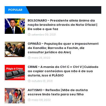
POPULAR
BOLSONARO - Presidente alivia ânimo da
nação brasileira através de Nota Oficial |
Ele sabe o que faz
setembro 09, 2021
OPINIÃO - População quer o impeachment
de Xandāo; Barrosão e Fachin, diz
consultor jurídico da Alerj
maio 25, 2022
CRIME - A mania do Ctrl C + Ctrl V | Cuidado
ao copiar conteúdos que não é de sua
autoria, isso é PLÁGIO
outubro 01, 2021
AUTISMO - Reflexão | Mãe de autista
escreve lindo texto para seu filho
maio 08, 2022