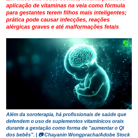
aplicação de vitaminas na veia como fórmula
para gestantes terem filhos mais inteligentes;
prática pode causar infecções, reações
alérgicas graves e até malformações fetais
Além da soroterapia, há profissionais de saúde que
defendem o uso de suplementos vitamínicos orais
durante a gestação como forma de "aumentar o QI
dos bebês". | 📷 Chayanin Wongpracha/Adobe Stock