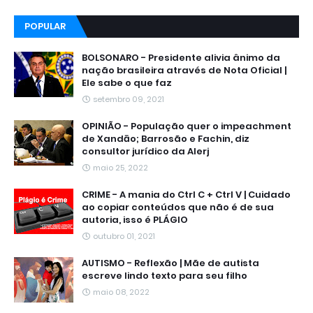
POPULAR
BOLSONARO - Presidente alivia ânimo da
nação brasileira através de Nota Oficial |
Ele sabe o que faz
setembro 09, 2021
OPINIÃO - População quer o impeachment
de Xandāo; Barrosão e Fachin, diz
consultor jurídico da Alerj
maio 25, 2022
CRIME - A mania do Ctrl C + Ctrl V | Cuidado
ao copiar conteúdos que não é de sua
autoria, isso é PLÁGIO
outubro 01, 2021
AUTISMO - Reflexão | Mãe de autista
escreve lindo texto para seu filho
maio 08, 2022