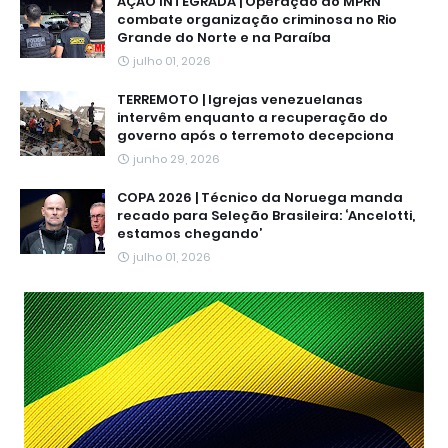
AÇÃO INTEGRADA | Operação do MPRN
combate organização criminosa no Rio
Grande do Norte e na Paraíba
julho 01, 2026
TERREMOTO | Igrejas venezuelanas
intervêm enquanto a recuperação do
governo após o terremoto decepciona
junho 29, 2026
COPA 2026 | Técnico da Noruega manda
recado para Seleção Brasileira: ‘Ancelotti,
estamos chegando’
julho 01, 2026