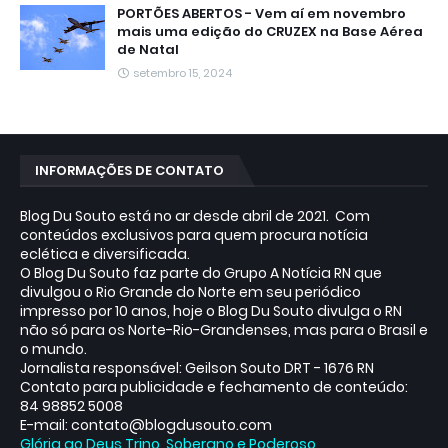
PORTÕES ABERTOS - Vem aí em novembro
mais uma edição do CRUZEX na Base Aérea
de Natal
setembro 15, 2024
INFORMAÇÕES DE CONTATO
Blog Du Souto está no ar desde abril de 2021. Com
conteúdos exclusivos para quem procura notícia
eclética e diversificada.
O Blog Du Souto faz parte do Grupo A Notícia RN que
divulgou o Rio Grande do Norte em seu periódico
impresso por 10 anos, hoje o Blog Du Souto divulga o RN
não só para os Norte-Rio-Grandenses, mas para o Brasil e
o mundo.
Jornalista responsável: Geilson Souto DRT - 1676 RN
Contato para publicidade e fechamento de conteúdo:
84 98852 5008
E-mail: contato@blogdusouto.com
Glória ao Deus Trino, Soberano e Poderoso