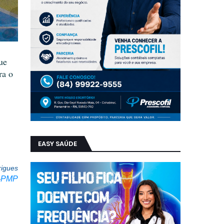
ue
ra o
EASY SAÚDE
rigues
-
PMP