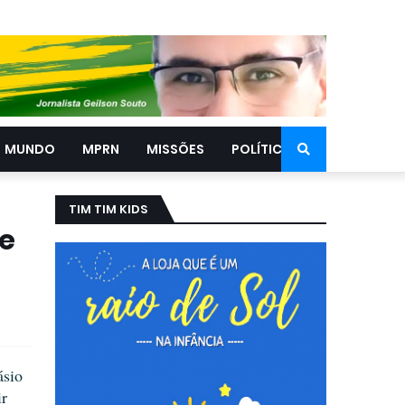
MUNDO
MPRN
MISSÕES
POLÍTICA
TIM TIM KIDS
e
ásio
ir