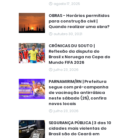
agosto 17, 2025
OBRAS - Horários permitidos
para construção civil |
Quando realizar uma obra?
outubro 30, 2021
CRÔNICAS DU SOUTO |
Reflexão da disputa do
Brasil x Noruega na Copa do
Mundo FIFA 2026
julho 23, 2026
PARNAMIRIM/RN | Prefeitura
segue com pré-campanha
de vacinação antirrábica
neste sábado (25), confira
novos locais
julho 23, 2026
SEGURANÇA PÚBLICA | 3 das 10
cidades mais violentas do
Brasil são do Ceará em