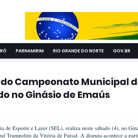
RÓ
PARNAMIRIM
RIO GRANDE DO NORTE
GOV.BR
l do Campeonato Municipal d
do no Ginásio de Emaús
ia de Esporte e Lazer (SEL), realiza neste sábado (4), no Gin
l Trampolim da Vitória de Futsal. A disputa acontece a part