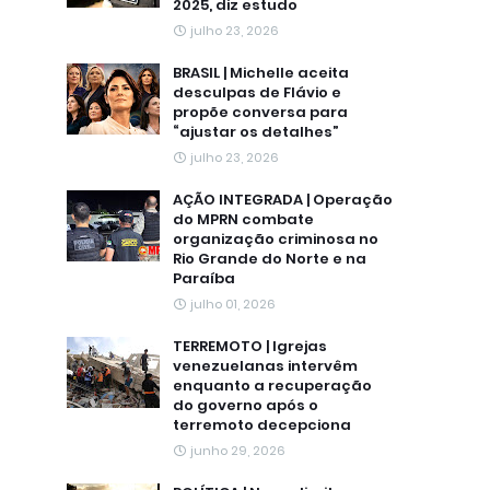
2025, diz estudo
julho 23, 2026
BRASIL | Michelle aceita
desculpas de Flávio e
propõe conversa para
“ajustar os detalhes”
julho 23, 2026
AÇÃO INTEGRADA | Operação
do MPRN combate
organização criminosa no
Rio Grande do Norte e na
Paraíba
julho 01, 2026
TERREMOTO | Igrejas
venezuelanas intervêm
enquanto a recuperação
do governo após o
terremoto decepciona
junho 29, 2026