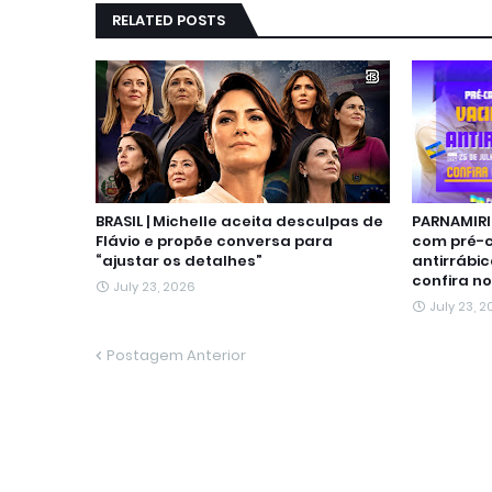
RELATED POSTS
BRASIL | Michelle aceita desculpas de
PARNAMIRI
Flávio e propõe conversa para
com pré-
“ajustar os detalhes”
antirrábic
confira no
July 23, 2026
July 23, 
Postagem Anterior