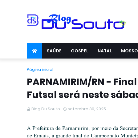
SAÚDE
GOSPEL
NATAL
MOSSO
Página inicial
PARNAMIRIM/RN - Fina
Futsal será neste sába
Blog Du Souto
setembro 30, 2025
A Prefeitura de Parnamirim, por meio da Secretar
de Emaús, a grande final do Campeonato Municipa