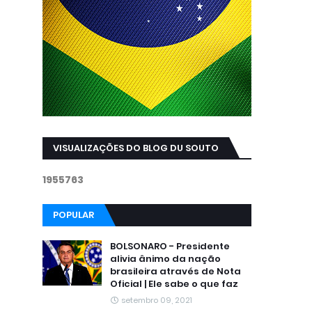
VISUALIZAÇÕES DO BLOG DU SOUTO
1
9
5
5
7
6
3
POPULAR
BOLSONARO - Presidente
alivia ânimo da nação
brasileira através de Nota
Oficial | Ele sabe o que faz
setembro 09, 2021