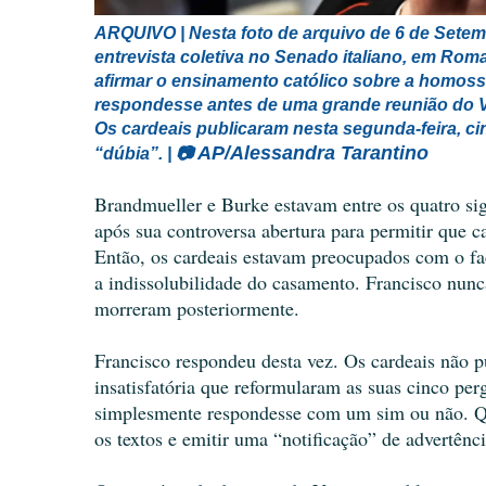
ARQUIVO | Nesta foto de arquivo de 6 de Sete
entrevista coletiva no Senado italiano, em Ro
afirmar o ensinamento católico sobre a homoss
respondesse antes de uma grande reunião do V
Os cardeais publicaram nesta segunda-feira, 
AP/Alessandra Tarantino
“dúbia”. |
📷
Brandmueller e Burke estavam entre os quatro si
após sua controversa abertura para permitir que c
Então, os cardeais estavam preocupados com o fac
a indissolubilidade do casamento. Francisco nunc
morreram posteriormente.
Francisco respondeu desta vez. Os cardeais não 
insatisfatória que reformularam as suas cinco p
simplesmente respondesse com um sim ou não. Qua
os textos e emitir uma “notificação” de advertência