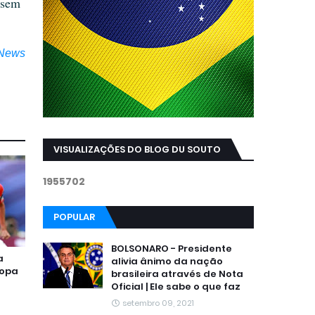
 sem
News
VISUALIZAÇÕES DO BLOG DU SOUTO
1
9
5
5
7
0
2
POPULAR
BOLSONARO - Presidente
a
alivia ânimo da nação
Copa
brasileira através de Nota
Oficial | Ele sabe o que faz
setembro 09, 2021