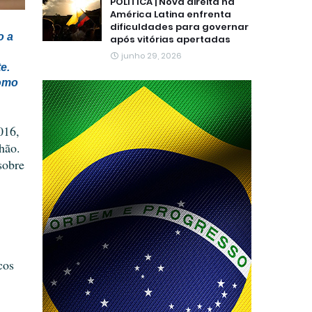
POLÍTICA | Nova direita na
América Latina enfrenta
dificuldades para governar
o a
após vitórias apertadas
junho 29, 2026
e.
como
016,
hão.
sobre
cos