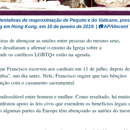
entativas de reaproximação de Pequim e do Vaticano, pres
g em Hong Kong, em 10 de janeiro de 2019. | 📷 AP/Vincent
iras de abençoar as uniões entre pessoas do mesmo sexo,
 desafiaram a afirmar o ensino da Igreja sobre a
onde os católicos LGBTQ+ estão na agenda.
ue Francisco escreveu aos cardeais em 11 de julho, depois de
ubia”, um dia antes. Nele, Francisco sugere que tais bênçãos
ênção com o casamento sacramental.
indissolúvel entre homem e mulher. Como resultado, há muit
festou apoio às leis civis que estendem os benefícios legais 
em algumas partes da Europa têm abençoado as uniões do me