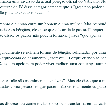
, marca uma inversão da actual posição oficial do Vaticano. 
outrina da Fé disse categoricamente que a Igreja não poderia
ão pode abençoar o pecado”.
trimónio é a união entre um homem e uma mulher. Mas respon
ais e as bênçãos, ele disse que a “caridade pastoral” requer
e disso, os padres não podem tornar-se juízes “que apenas
dequadamente se existem formas de bênção, solicitadas por uma
 equivocada do casamento”, escreveu. “Porque quando se pe
Deus, um apelo para poder viver melhor, uma confiança num 
mente “não são moralmente aceitáveis”. Mas ele disse que a 
tratadas como pecadores que podem não ser totalmente culpado
as dioceses ou conferências episcopais transformarem tal car