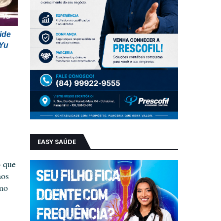
ide
 Yu
EASY SAÚDE
o que
aos
smo