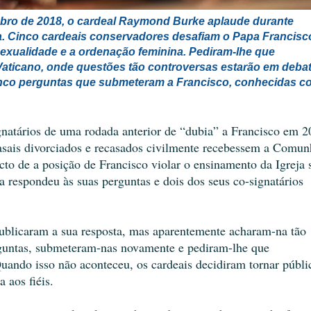
mbro de 2018, o cardeal Raymond Burke aplaude durante
ma. Cinco cardeais conservadores desafiam o Papa Francisc
exualidade e a ordenação feminina. Pediram-lhe que
aticano, onde questões tão controversas estarão em debat
cinco perguntas que submeteram a Francisco, conhecidas 
gnatários de uma rodada anterior de “dubia” a Francisco em 2
asais divorciados e recasados ​​civilmente recebessem a Comun
to de a posição de Francisco violar o ensinamento da Igreja 
a respondeu às suas perguntas e dois dos seus co-signatários
publicaram a sua resposta, mas aparentemente acharam-na tão
erguntas, submeteram-nas novamente e pediram-lhe que
ndo isso não aconteceu, os cardeais decidiram tornar públi
 aos fiéis.