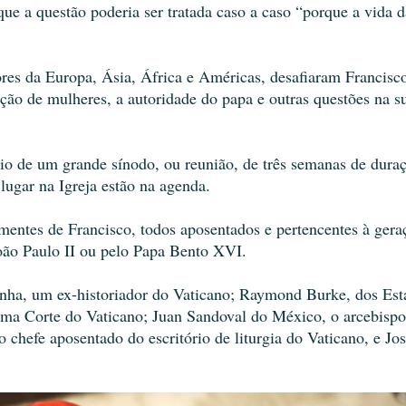
ue a questão poderia ser tratada caso a caso “porque a vida d
ores da Europa, Ásia, África e Américas, desafiaram Francisc
ação de mulheres, a autoridade do papa e outras questões na s
ício de um grande sínodo, ou reunião, de três semanas de dura
ugar na Igreja estão na agenda.
ementes de Francisco, todos aposentados e pertencentes à gera
oão Paulo II ou pelo Papa Bento XVI.
nha, um ex-historiador do Vaticano; Raymond Burke, dos Est
ema Corte do Vaticano; Juan Sandoval do México, o arcebispo
 chefe aposentado do escritório de liturgia do Vaticano, e Jo