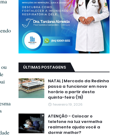
Numa
dendo
 ou
ÚLTIMAS POSTAGENS
de
pai
NATAL | Mercado da Redinha
passa a funcionar em novo
horário a partir desta
quinta-feira (19)
mesma
fevereiro 19, 2026
s
ATENÇÃO - Colocar o
telefone na luz vermelha
realmente ajuda você a
idade
dormir melhor?