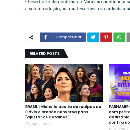
O escritório de doutrina do Vaticano publicou a s
a sua introdução, na qual exortava os cardeais a
Compartilhar
RELATED POSTS
BRASIL | Michelle aceita desculpas de
PARNAMIRI
Flávio e propõe conversa para
com pré-
“ajustar os detalhes”
antirrábic
confira no
July 23, 2026
July 23, 