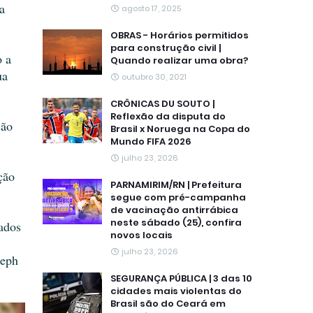
a
agosto 17, 2025
OBRAS - Horários permitidos
para construção civil |
o a
Quando realizar uma obra?
ua
outubro 30, 2021
CRÔNICAS DU SOUTO |
Reflexão da disputa do
ção
Brasil x Noruega na Copa do
Mundo FIFA 2026
julho 23, 2026
ção
PARNAMIRIM/RN | Prefeitura
segue com pré-campanha
de vacinação antirrábica
neste sábado (25), confira
ados
novos locais
julho 23, 2026
seph
SEGURANÇA PÚBLICA | 3 das 10
cidades mais violentas do
Brasil são do Ceará em