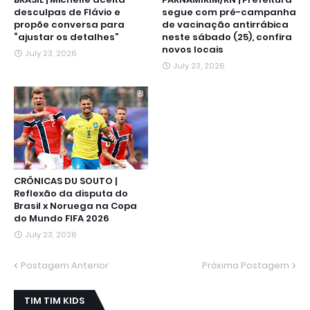
desculpas de Flávio e
segue com pré-campanha
propõe conversa para
de vacinação antirrábica
“ajustar os detalhes”
neste sábado (25), confira
novos locais
July 23, 2026
July 23, 2026
CRÔNICAS DU SOUTO |
Reflexão da disputa do
Brasil x Noruega na Copa
do Mundo FIFA 2026
July 23, 2026
Postagem Anterior
Próxima Postagem
TIM TIM KIDS