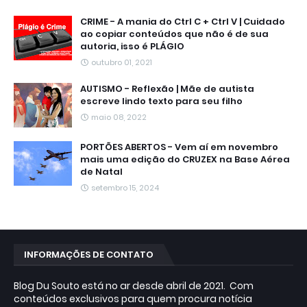
CRIME - A mania do Ctrl C + Ctrl V | Cuidado
ao copiar conteúdos que não é de sua
autoria, isso é PLÁGIO
outubro 01, 2021
AUTISMO - Reflexão | Mãe de autista
escreve lindo texto para seu filho
maio 08, 2022
PORTÕES ABERTOS - Vem aí em novembro
mais uma edição do CRUZEX na Base Aérea
de Natal
setembro 15, 2024
INFORMAÇÕES DE CONTATO
Blog Du Souto está no ar desde abril de 2021. Com
conteúdos exclusivos para quem procura notícia