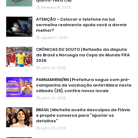
quinta-feira (19)
fevereiro 19, 2026
ATENÇÃO - Colocar o telefone na luz
vermelha realmente ajuda você a dormir
melhor?
agosto 17, 2025
CRÔNICAS DU SOUTO | Reflexão da disputa
do Brasil x Noruega na Copa do Mundo FIFA
2026
julho 23, 2026
PARNAMIRIM/RN | Prefeitura segue com pré-
campanha de vacinação antirrábica neste
sábado (25), confira novos locais
julho 23, 2026
BRASIL | Michelle aceita desculpas de Flávio
e propõe conversa para “ajustar os
detalhes”
julho 23, 2026