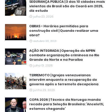
SEGURANÇA PÚBLICA | 3 das 10 cidades mais
violentas do Brasil são do Ceará em 2025,
diz estudo
julho 23, 2026
OBRAS - Horários permitidos para
construção civil | Quando realizar uma
obra?
outubro 30, 2021
AÇÃO INTEGRADA | Operação do MPRN
combate organização criminosa no Rio
Grande do Norte e na Paraíba
julho 01, 2026
TERREMOTO | Igrejas venezuelanas
intervêm enquanto a recuperação do
governo após o terremoto decepciona
junho 29, 2026
COPA 2026 | Técnico da Noruega manda
recado para Seleção Brasileira: ‘Ancelotti,
estamos chegando’