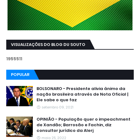
VISUALIZAÇÕES DO BLOG DU SOUTO
1
9
5
5
5
1
1
POPULAR
BOLSONARO - Presidente alivia ânimo da
nação brasileira através de Nota Oficial |
Ele sabe o que faz
setembro 09, 2021
OPINIÃO - População quer o impeachment
de Xandāo; Barrosão e Fachin, diz
consultor jurídico da Alerj
maio 25, 2022