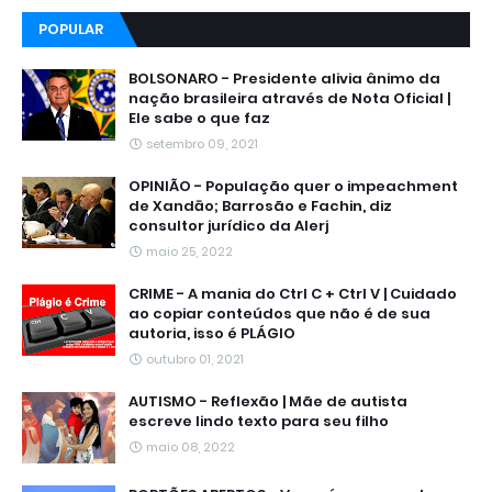
POPULAR
BOLSONARO - Presidente alivia ânimo da
nação brasileira através de Nota Oficial |
Ele sabe o que faz
setembro 09, 2021
OPINIÃO - População quer o impeachment
de Xandāo; Barrosão e Fachin, diz
consultor jurídico da Alerj
maio 25, 2022
CRIME - A mania do Ctrl C + Ctrl V | Cuidado
ao copiar conteúdos que não é de sua
autoria, isso é PLÁGIO
outubro 01, 2021
AUTISMO - Reflexão | Mãe de autista
escreve lindo texto para seu filho
maio 08, 2022