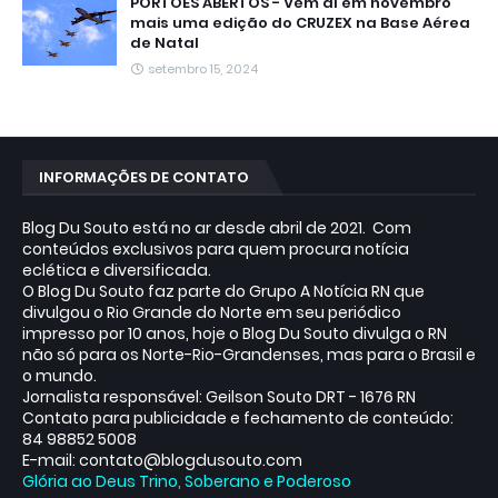
PORTÕES ABERTOS - Vem aí em novembro
mais uma edição do CRUZEX na Base Aérea
de Natal
setembro 15, 2024
INFORMAÇÕES DE CONTATO
Blog Du Souto está no ar desde abril de 2021. Com
conteúdos exclusivos para quem procura notícia
eclética e diversificada.
O Blog Du Souto faz parte do Grupo A Notícia RN que
divulgou o Rio Grande do Norte em seu periódico
impresso por 10 anos, hoje o Blog Du Souto divulga o RN
não só para os Norte-Rio-Grandenses, mas para o Brasil e
o mundo.
Jornalista responsável: Geilson Souto DRT - 1676 RN
Contato para publicidade e fechamento de conteúdo:
84 98852 5008
E-mail: contato@blogdusouto.com
Glória ao Deus Trino, Soberano e Poderoso