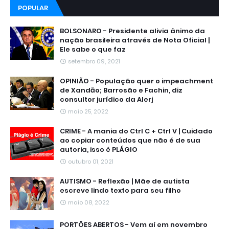
POPULAR
BOLSONARO - Presidente alivia ânimo da
nação brasileira através de Nota Oficial |
Ele sabe o que faz
setembro 09, 2021
OPINIÃO - População quer o impeachment
de Xandāo; Barrosão e Fachin, diz
consultor jurídico da Alerj
maio 25, 2022
CRIME - A mania do Ctrl C + Ctrl V | Cuidado
ao copiar conteúdos que não é de sua
autoria, isso é PLÁGIO
outubro 01, 2021
AUTISMO - Reflexão | Mãe de autista
escreve lindo texto para seu filho
maio 08, 2022
PORTÕES ABERTOS - Vem aí em novembro