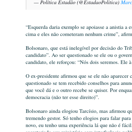
— Política Estadão (@EstadaoPolitica)
Marc
“Esquerda daria exemplo se apoiasse a anistia a 
cima e eles não cometeram nenhum crime”, afirm
Bolsonaro, que está inelegível por decisão do Tri
candidato”. Ao ser questionado se ele ou o govern
candidato, ele reforçou: “Nós dois seremos. Ele à 
O ex-presidente afirmou que se ele não aparecer 
questionado se tem recebido conselhos para anunc
que você dá e o outro recebe se quiser. Por enqu
democracia (não ter esse direito)”.
Bolsonaro ainda elogiou Tarcísio, mas afirmou q
tremendo gestor. Só tenho elogios para falar par
novo, eu tenho uma experiência lá que não é fáci
secretariado seu ministério sem interferência polí