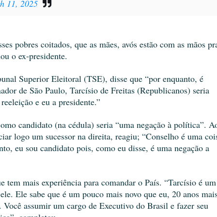
h 11, 2025
esses pobres coitados, que as mães, avós estão com as mãos pr
ou o ex-presidente.
bunal Superior Eleitoral (TSE), disse que “por enquanto, é
ador de São Paulo, Tarcísio de Freitas (Republicanos) seria
reeleição e eu a presidente.”
como candidato (na cédula) seria “uma negação à política”. A
iar logo um sucessor na direita, reagiu; “Conselho é uma coi
anto, eu sou candidato pois, como eu disse, é uma negação a
ue tem mais experiência para comandar o País. “Tarcísio é um
a ele. Ele sabe que é um pouco mais novo que eu, 20 anos mai
l. Você assumir um cargo de Executivo do Brasil e fazer seu
tica”, completou.