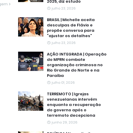
2025, diz estudo
agem
julho 23, 2026
BRASIL | Michelle aceita
desculpas de Flávio e
propõe conversa para
“ajustar os detalhes”
julho 23, 2026
AÇÃO INTEGRADA | Operação
do MPRN combate
organização criminosa no
Rio Grande do Norte e na
Paraíba
julho 01, 2026
TERREMOTO | Igrejas
venezuelanas intervêm
enquanto a recuperação
do governo após o
terremoto decepciona
junho 29, 2026