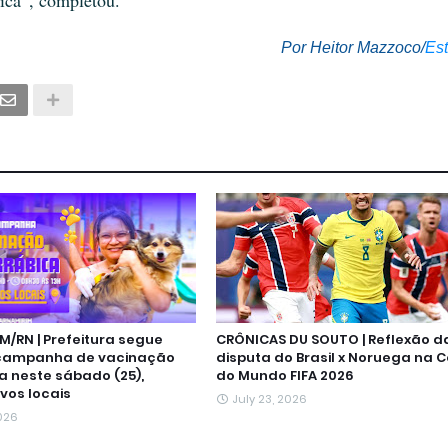
Por Heitor Mazzoco/
Es
M/RN | Prefeitura segue
CRÔNICAS DU SOUTO | Reflexão d
campanha de vacinação
disputa do Brasil x Noruega na 
a neste sábado (25),
do Mundo FIFA 2026
vos locais
July 23, 2026
2026