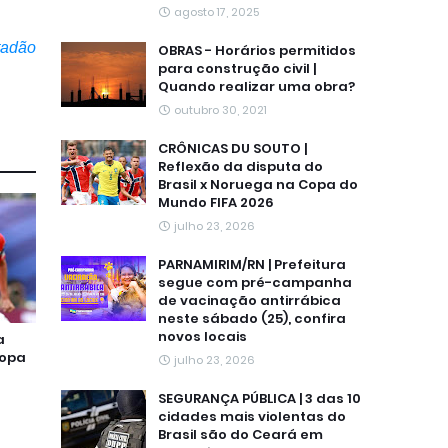
agosto 17, 2025
tadão
OBRAS - Horários permitidos
para construção civil |
Quando realizar uma obra?
outubro 30, 2021
CRÔNICAS DU SOUTO |
Reflexão da disputa do
Brasil x Noruega na Copa do
Mundo FIFA 2026
julho 23, 2026
PARNAMIRIM/RN | Prefeitura
segue com pré-campanha
de vacinação antirrábica
neste sábado (25), confira
novos locais
a
Copa
julho 23, 2026
SEGURANÇA PÚBLICA | 3 das 10
cidades mais violentas do
Brasil são do Ceará em