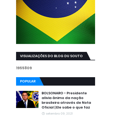
VISUALIZAÇÕES DO BLOG DU SOUTO
1
9
5
5
8
0
9
POPULAR
BOLSONARO - Presidente
alivia ânimo da nação
brasileira através de Nota
Oficial | Ele sabe o que faz
setembro 09, 2021