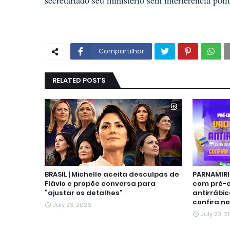
Compartilhar
RELATED POSTS
BRASIL | Michelle aceita desculpas de
PARNAMIRI
Flávio e propõe conversa para
com pré-
“ajustar os detalhes”
antirrábic
confira no
July 23, 2026
July 23, 