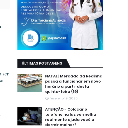
a
ÚLTIMAS POSTAGENS
o ser
NATAL | Mercado da Redinha
sa
passa a funcionar em novo
horário a partir desta
quinta-feira (19)
fevereiro 19, 2026
ATENÇÃO - Colocar o
s
telefone na luz vermelha
realmente ajuda você a
dormir melhor?