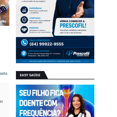
auta
EASY SAÚDE
as