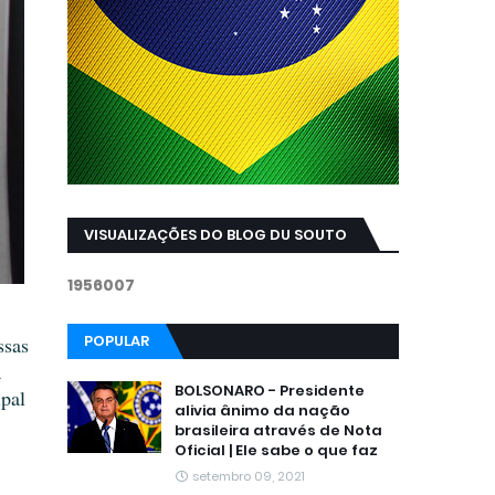
VISUALIZAÇÕES DO BLOG DU SOUTO
1
9
5
6
0
0
7
,
POPULAR
ssas
a
BOLSONARO - Presidente
ipal
alivia ânimo da nação
brasileira através de Nota
Oficial | Ele sabe o que faz
setembro 09, 2021