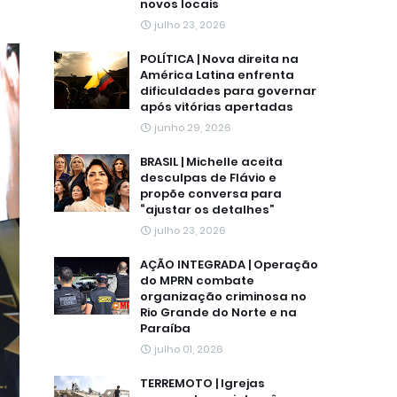
novos locais
julho 23, 2026
POLÍTICA | Nova direita na
América Latina enfrenta
dificuldades para governar
após vitórias apertadas
junho 29, 2026
BRASIL | Michelle aceita
desculpas de Flávio e
propõe conversa para
“ajustar os detalhes”
julho 23, 2026
AÇÃO INTEGRADA | Operação
do MPRN combate
organização criminosa no
Rio Grande do Norte e na
Paraíba
julho 01, 2026
TERREMOTO | Igrejas