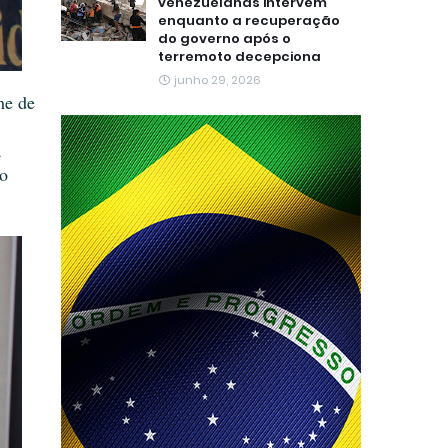
venezuelanas intervêm
enquanto a recuperação
do governo após o
terremoto decepciona
junho 29, 2026
me de
a
 o