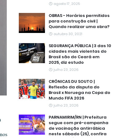
agosto 17, 2025
OBRAS - Horários permitidos
para construção civil |
Quando realizar uma obra?
outubro 30, 2021
SEGURANÇA PÚBLICA | 3 das 10
cidades mais violentas do
Brasil são do Ceará em
2025, diz estudo
julho 23, 2026
CRÔNICAS DU SOUTO |
Reflexão da disputa do
Brasil x Noruega na Copa do
Mundo FIFA 2026
julho 23, 2026
PARNAMIRIM/RN | Prefeitura
m
segue com pré-campanha
de vacinação antirrábica
 nos
neste sábado (25), confira