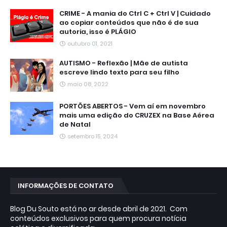
CRIME - A mania do Ctrl C + Ctrl V | Cuidado
ao copiar conteúdos que não é de sua
autoria, isso é PLÁGIO
outubro 01, 2021
AUTISMO - Reflexão | Mãe de autista
escreve lindo texto para seu filho
maio 08, 2022
PORTÕES ABERTOS - Vem aí em novembro
mais uma edição do CRUZEX na Base Aérea
de Natal
setembro 15, 2024
INFORMAÇÕES DE CONTATO
Blog Du Souto está no ar desde abril de 2021. Com
conteúdos exclusivos para quem procura notícia