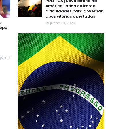
POLÍTICA | Nova direita na
América Latina enfrenta
dificuldades para governar
após vitórias apertadas
a
junho 29, 2026
Copa
agem