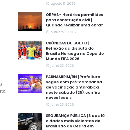
agosto 17, 2025
OBRAS - Horários permitidos
para construção civil |
Quando realizar uma obra?
outubro 30, 2021
CRÔNICAS DU SOUTO |
Reflexão da disputa do
Brasil x Noruega na Copa do
Mundo FIFA 2026
julho 23, 2026
PARNAMIRIM/RN | Prefeitura
segue com pré-campanha
as
de vacinação antirrábica
rte.
neste sábado (25), confira
novos locais
julho 23, 2026
SEGURANÇA PÚBLICA | 3 das 10
cidades mais violentas do
Brasil são do Ceará em