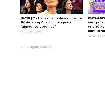
BRASIL | Michelle aceita desculpas de
PARNAMIRI
Flávio e propõe conversa para
com pré-
“ajustar os detalhes”
antirrábic
confira no
July 23, 2026
July 23, 
Postagem Anterior