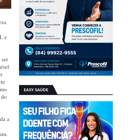
eza
, e
 ser
ível
er
rte
ismo
EASY SAÚDE
 do
ada a
ram.