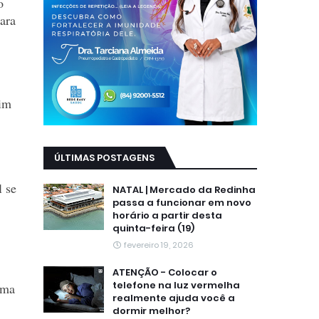
o
para
sim
ÚLTIMAS POSTAGENS
l se
NATAL | Mercado da Redinha
passa a funcionar em novo
horário a partir desta
quinta-feira (19)
fevereiro 19, 2026
ATENÇÃO - Colocar o
telefone na luz vermelha
ima
realmente ajuda você a
dormir melhor?