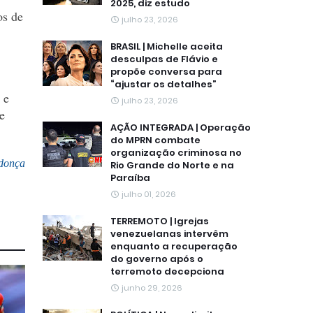
2025, diz estudo
os de
julho 23, 2026
BRASIL | Michelle aceita
desculpas de Flávio e
propõe conversa para
“ajustar os detalhes”
 e
julho 23, 2026
e
AÇÃO INTEGRADA | Operação
do MPRN combate
organização criminosa no
donça
Rio Grande do Norte e na
Paraíba
julho 01, 2026
TERREMOTO | Igrejas
venezuelanas intervêm
enquanto a recuperação
do governo após o
terremoto decepciona
junho 29, 2026