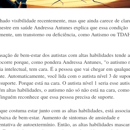
ado visibilidade recentemente, mas que ainda carece de clar
 mestre em saúde Andressa Antunes explica que essa condição
amente, um transtorno ou deficiência, como Autismo ou TDAH
sação de bem-estar dos autistas com altas habilidades tende a
o ocorre porque, como pondera Andressa Antunes, “o autismo n
a intelectual, tem cara. É a pessoa que vai chegar em qualqu
nte. Automaticamente, você lida com o autista nível 3 de supo
suporte. Porque está na cara. O autista nível 1 seria esse aut
ém altas habilidades, o autismo não só não está na cara, como
Ninguém reconhece que essa pessoa precisa de suporte.
 que costuma estar junto com as altas habilidades, está associ
 baixa de bem-estar. Aumento de sintomas de ansiedade e
ntativa de autoextermínio. Então, as altas habilidades masca