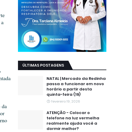
te 
a 
ÚLTIMAS POSTAGENS
 
tada 
NATAL | Mercado da Redinha
passa a funcionar em novo
horário a partir desta
quinta-feira (19)
fevereiro 19, 2026
 da 
r 
ATENÇÃO - Colocar o
telefone na luz vermelha
rno 
realmente ajuda você a
dormir melhor?