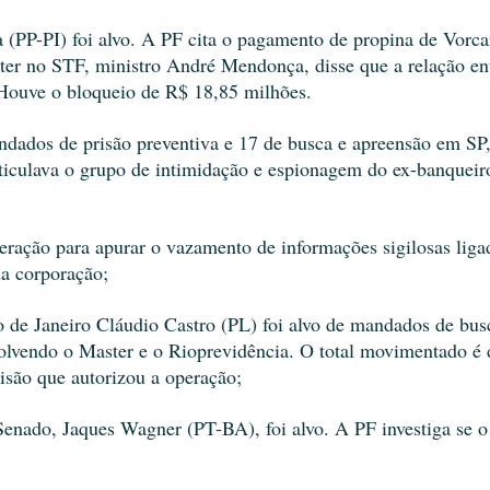
 (PP-PI) foi alvo. A PF cita o pagamento de propina de Vorcar
ter no STF, ministro André Mendonça, disse que a relação ent
 Houve o bloqueio de R$ 18,85 milhões.
dados de prisão preventiva e 17 de busca e apreensão em SP
rticulava o grupo de intimidação e espionagem do ex-banqueiro
ração para apurar o vazamento de informações sigilosas ligad
a corporação;
 de Janeiro Cláudio Castro (PL) foi alvo de mandados de busc
olvendo o Master e o Rioprevidência. O total movimentado é d
isão que autorizou a operação;
Senado, Jaques Wagner (PT-BA), foi alvo. A PF investiga se o 