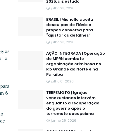
2025, diz estudo
julho 23, 2026
BRASIL | Michelle aceita
desculpas de Flávio e
propõe conversa para
“ajustar os detalhes”
julho 23, 2026
gios 
AÇÃO INTEGRADA | Operação
r o 
do MPRN combate
organização criminosa no
Rio Grande do Norte e na
Paraíba
julho 01, 2026
para 
m 6 
TERREMOTO | Igrejas
venezuelanas intervêm
enquanto a recuperação
do governo após o
o 
terremoto decepciona
de 
junho 29, 2026