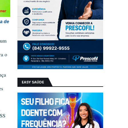
 de 
 um 
a o 
ça 
EASY SAÚDE
s 
 
SS 