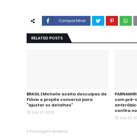
Compartilhar
RELATED POSTS
BRASIL | Michelle aceita desculpas de
PARNAMIRI
Flávio e propõe conversa para
com pré-
“ajustar os detalhes”
antirrábic
confira no
July 23, 2026
July 23, 
Postagem Anterior