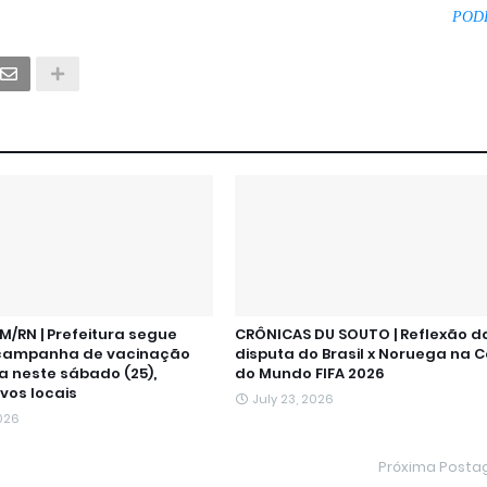
POD
M/RN | Prefeitura segue
CRÔNICAS DU SOUTO | Reflexão d
campanha de vacinação
disputa do Brasil x Noruega na 
a neste sábado (25),
do Mundo FIFA 2026
vos locais
July 23, 2026
2026
Próxima Post