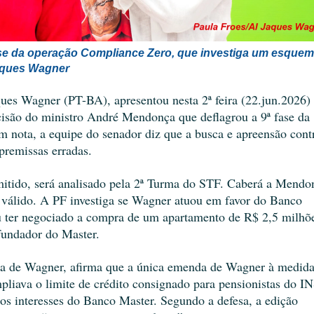
se da operação Compliance Zero, que investiga um esquema
aques Wagner
ues Wagner (PT-BA), apresentou nesta 2ª feira (22.jun.2026)
isão do ministro André Mendonça que deflagrou a 9ª fase da 
 nota, a equipe do senador diz que a busca e apreensão contr
premissas erradas.
mitido, será analisado pela 2ª Turma do STF. Caberá a Mendon
o válido. A PF investiga se Wagner atuou em favor do Banco 
 ter negociado a compra de um apartamento de R$ 2,5 milhõe
fundador do Master.
a de Wagner, afirma que a única emenda de Wagner à medida
pliava o limite de crédito consignado para pensionistas do IN
 os interesses do Banco Master. Segundo a defesa, a edição 