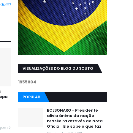
ER360
VISUALIZAÇÕES DO BLOG DU SOUTO
1
9
5
5
6
0
4
a
Copa
POPULAR
BOLSONARO - Presidente
alivia ânimo da nação
brasileira através de Nota
Oficial | Ele sabe o que faz
agem