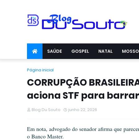
SAÚDE
GOSPEL
NATAL
MOSSO
Página inicial
CORRUPÇÃO BRASILEIRA
aciona STF para barra
Blog Du Souto
junho 22, 2026
Em nota, advogado do senador afirma que parecer
o Banco Master.