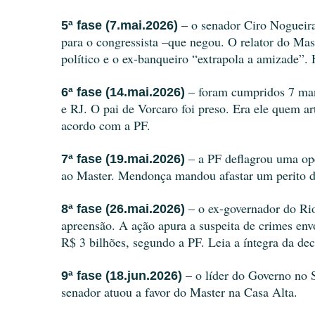
 – o senador Ciro Nogueira
5ª fase (7.mai.2026)
para o congressista –que negou. O relator do Mas
político e o ex-banqueiro “extrapola a amizade”.
 – foram cumpridos 7 man
6ª fase (14.mai.2026)
e RJ. O pai de Vorcaro foi preso. Era ele quem a
acordo com a PF.
– a PF deflagrou uma ope
7ª fase (19.mai.2026) 
ao Master. Mendonça mandou afastar um perito d
– o ex-governador do Rio
8ª fase (26.mai.2026) 
apreensão. A ação apura a suspeita de crimes env
R$ 3 bilhões, segundo a PF. Leia a íntegra da dec
 – o líder do Governo no 
9ª fase (18.jun.2026)
senador atuou a favor do Master na Casa Alta.