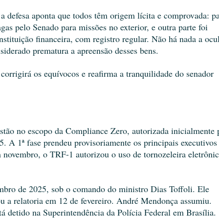
a defesa aponta que todos têm origem lícita e comprovada: par
as pelo Senado para missões no exterior, e outra parte foi 
stituição financeira, com registro regular. Não há nada a ocult
nsiderado prematura a apreensão desses bens.
orrigirá os equívocos e reafirma a tranquilidade do senador 
stão no escopo da Compliance Zero, autorizada inicialmente p
. A 1ª fase prendeu provisoriamente os principais executivos 
 novembro, o TRF-1 autorizou o uso de tornozeleira eletrônica
mbro de 2025, sob o comando do ministro Dias Toffoli. Ele 
ou a relatoria em 12 de fevereiro. André Mendonça assumiu. 
tá detido na Superintendência da Polícia Federal em Brasília.