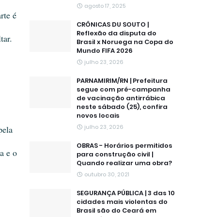
agosto 17, 2025
te é 
CRÔNICAS DU SOUTO |
Reflexão da disputa do
ar. 
Brasil x Noruega na Copa do
Mundo FIFA 2026
julho 23, 2026
PARNAMIRIM/RN | Prefeitura
segue com pré-campanha
de vacinação antirrábica
neste sábado (25), confira
novos locais
julho 23, 2026
ela 
OBRAS - Horários permitidos
 e o 
para construção civil |
Quando realizar uma obra?
outubro 30, 2021
SEGURANÇA PÚBLICA | 3 das 10
cidades mais violentas do
Brasil são do Ceará em