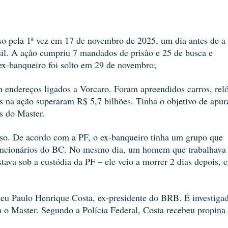
so pela 1ª vez em 17 de novembro de 2025, um dia antes de a 
sil. A ação cumpriu 7 mandados de prisão e 25 de busca e 
ex-banqueiro foi solto em 29 de novembro;
m endereços ligados a Vorcaro. Foram apreendidos carros, reló
s na ação superaram R$ 5,7 bilhões. Tinha o objetivo de apura
s do Master. 
eso. De acordo com a PF, o ex-banqueiro tinha um grupo que 
funcionários do BC. No mesmo dia, um homem que trabalhava 
ava sob a custódia da PF – ele veio a morrer 2 dias depois, e
eu Paulo Henrique Costa, ex-presidente do BRB. É investigad
m o Master. Segundo a Polícia Federal, Costa recebeu propina 