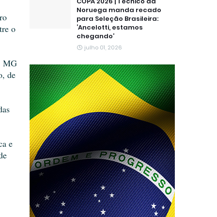
COPA 2026 | Técnico da
Noruega manda recado
o 
para Seleção Brasileira:
re o 
‘Ancelotti, estamos
chegando’
julho 01, 2026
, MG 
, de 
as 
a e 
e 