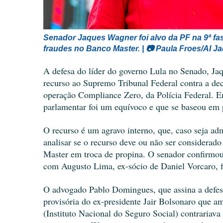
Senador Jaques Wagner foi alvo da PF na 9ª fa
fraudes no Banco Master. | 📷 
Paula Froes/AI J
A defesa do líder do governo Lula no Senado, Jaq
recurso ao Supremo Tribunal Federal contra a dec
operação Compliance Zero, da Polícia Federal. Em
parlamentar foi um equívoco e que se baseou em 
O recurso é um agravo interno, que, caso seja ad
analisar se o recurso deve ou não ser considerad
Master em troca de propina. O senador confirmou
com Augusto Lima, ex-sócio de Daniel Vorcaro, 
O advogado Pablo Domingues, que assina a defes
provisória do ex-presidente Jair Bolsonaro que am
(Instituto Nacional do Seguro Social) contrariava