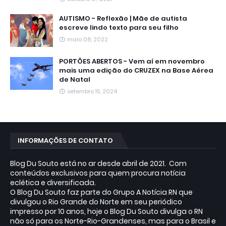
AUTISMO - Reflexão | Mãe de autista
escreve lindo texto para seu filho
maio 08, 2022
PORTÕES ABERTOS - Vem aí em novembro
mais uma edição do CRUZEX na Base Aérea
de Natal
setembro 15, 2024
INFORMAÇÕES DE CONTATO
Blog Du Souto está no ar desde abril de 2021. Com
conteúdos exclusivos para quem procura notícia
eclética e diversificada.
O Blog Du Souto faz parte do Grupo A Notícia RN que
divulgou o Rio Grande do Norte em seu periódico
impresso por 10 anos, hoje o Blog Du Souto divulga o RN
não só para os Norte-Rio-Grandenses, mas para o Brasil e