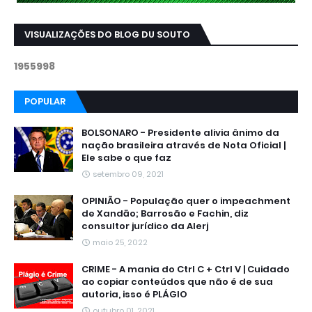
VISUALIZAÇÕES DO BLOG DU SOUTO
1
9
5
5
9
9
8
POPULAR
BOLSONARO - Presidente alivia ânimo da
nação brasileira através de Nota Oficial |
Ele sabe o que faz
setembro 09, 2021
OPINIÃO - População quer o impeachment
de Xandāo; Barrosão e Fachin, diz
consultor jurídico da Alerj
maio 25, 2022
CRIME - A mania do Ctrl C + Ctrl V | Cuidado
ao copiar conteúdos que não é de sua
autoria, isso é PLÁGIO
outubro 01, 2021