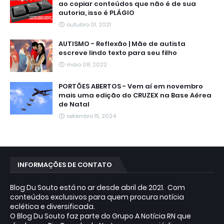
ao copiar conteúdos que não é de sua
autoria, isso é PLÁGIO
outubro 01, 2021
AUTISMO - Reflexão | Mãe de autista
escreve lindo texto para seu filho
maio 08, 2022
PORTÕES ABERTOS - Vem aí em novembro
mais uma edição do CRUZEX na Base Aérea
de Natal
setembro 15, 2024
INFORMAÇÕES DE CONTATO
Blog Du Souto está no ar desde abril de 2021. Com
conteúdos exclusivos para quem procura notícia
eclética e diversificada.
O Blog Du Souto faz parte do Grupo A Notícia RN que