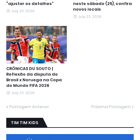
“ajustar os detalhes”
neste sábado (25), confira
novos locais
July 23, 2026
July 23, 2026
CRÔNICAS DU SOUTO |
Reflexão da disputa do
Brasil x Noruega na Copa
do Mundo FIFA 2026
July 23, 2026
Postagem Anterior
Próxima Postagem
TIM TIM KIDS