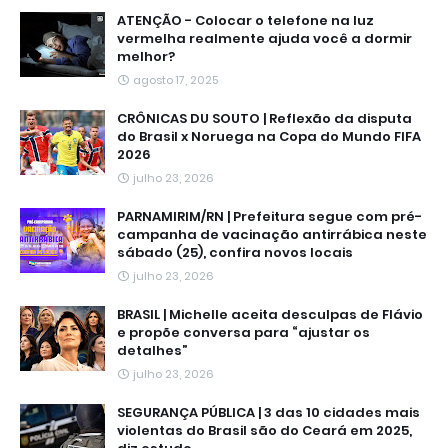
ATENÇÃO - Colocar o telefone na luz
vermelha realmente ajuda você a dormir
melhor?
agosto 17, 2025
CRÔNICAS DU SOUTO | Reflexão da disputa
do Brasil x Noruega na Copa do Mundo FIFA
2026
julho 23, 2026
PARNAMIRIM/RN | Prefeitura segue com pré-
campanha de vacinação antirrábica neste
sábado (25), confira novos locais
julho 23, 2026
BRASIL | Michelle aceita desculpas de Flávio
e propõe conversa para “ajustar os
detalhes”
julho 23, 2026
SEGURANÇA PÚBLICA | 3 das 10 cidades mais
violentas do Brasil são do Ceará em 2025,