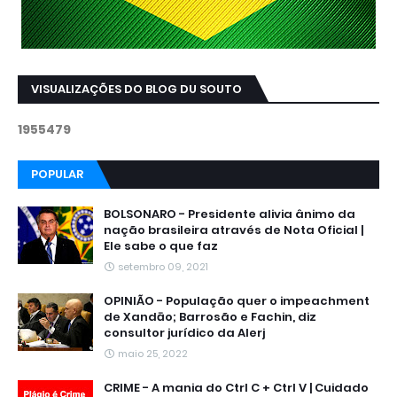
VISUALIZAÇÕES DO BLOG DU SOUTO
1
9
5
5
4
7
9
POPULAR
BOLSONARO - Presidente alivia ânimo da
nação brasileira através de Nota Oficial |
Ele sabe o que faz
setembro 09, 2021
OPINIÃO - População quer o impeachment
de Xandāo; Barrosão e Fachin, diz
consultor jurídico da Alerj
maio 25, 2022
CRIME - A mania do Ctrl C + Ctrl V | Cuidado